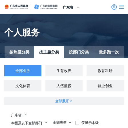
广东省人民政府
广东政务服务网
广东省
首页
个人服务
特色创新
信访相关法规
信访常见问题
建言献策
意见征集
信件回复
留言信箱
百姓论坛
政府热线
网上调查
在线访谈
法律服务
领导信箱
政务微博
网络问政
部门信箱
网上举报
我要留言
未加载图片
便民服务
公众监督
个人服务
按热度分类
按主题分类
按部门分类
最多跑一次
法人服务
全部业务
生育收养
教育科研
好差评
文化体育
入伍服役
就业创业
效能监督
政务公开
全部展开
政民互动
广东省
全部类型
仅显示本级
本级及以下全部部门