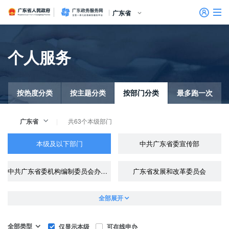
广东省人民政府
广东政务服务网
广东省
首页
个人服务
特色创新
信访相关法规
信访常见问题
建言献策
意见征集
信件回复
留言信箱
百姓论坛
政府热线
网上调查
在线访谈
法律服务
领导信箱
政务微博
网络问政
部门信箱
网上举报
我要留言
未加载图片
便民服务
公众监督
个人服务
按热度分类
按主题分类
按部门分类
最多跑一次
法人服务
共63个本级部门
广东省
好差评
本级及以下部门
中共广东省委宣传部
效能监督
中共广东省委机构编制委员会办公室
广东省发展和改革委员会
政务公开
全部展开
政民互动
全部类型
仅显示本级
可在线申办