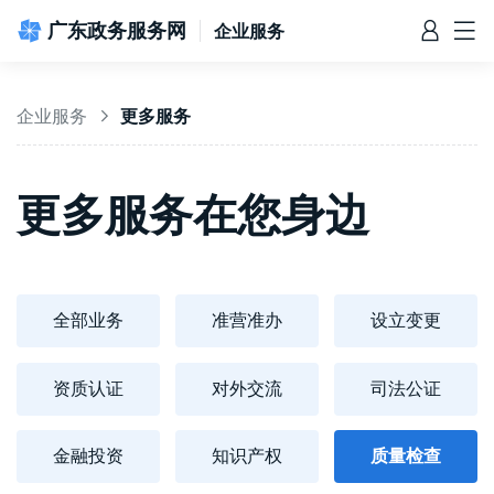
广东政务服务网
企业服务
企业服务
更多服务
>
信访相关法规
信访常见问题
建言献策
意见征集
信件回复
留言信箱
百姓论坛
政府热线
网上调查
在线访谈
法律服务
领导信箱
政务微博
网络问政
部门信箱
网上举报
我要留言
未加载图片
便民服务
公众监督
更多服务在您身边
全部业务
准营准办
设立变更
资质认证
对外交流
司法公证
金融投资
知识产权
质量检查