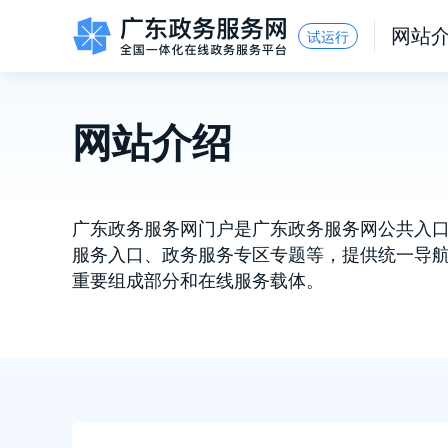
广东政务服务网
网站
试运行
网站介绍
信访相关法规
信访常见问题
建言献策
意见征集
信件回复
留言信箱
百姓论坛
政府热线
网上调查
在线访谈
法律服务
领导信箱
政务微博
网络问政
部门信箱
网上举报
我要留言
未加载图片
便民服务
公众监督
广东政务服务网门户是广东政务服务网公共入
服务入口、政务服务专区专题等，提供统一导
重要组成部分和在线服务载体。