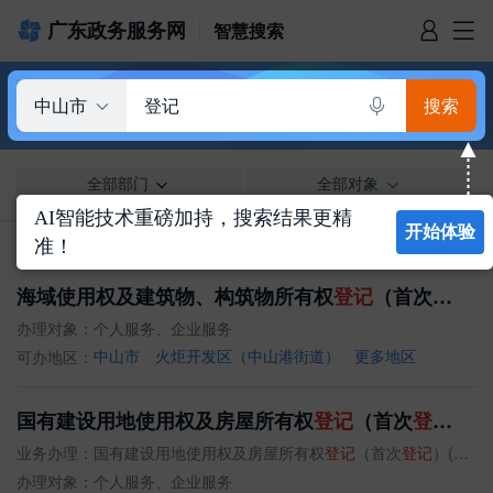
广东政务服务网
智慧搜索
中山市
登记
信访相关法规
信访常见问题
建言献策
意见征集
信件回复
留言信箱
百姓论坛
政府热线
网上调查
在线访谈
法律服务
领导信箱
政务微博
网络问政
部门信箱
网上举报
我要留言
未加载图片
便民服务
公众监督
全部部门
全部对象
AI智能技术重磅加持，搜索结果更精
开始体验
准！
搜索到相关事项 69 条
仅显示本级
海域使用权及建筑物、构筑物所有权
登记
（首次
登记
）
办理对象：
个人服务、企业服务
可办地区：
中山市
火炬开发区（中山港街道）
更多地区
国有建设用地使用权及房屋所有权
登记
（首次
登记
）
业务办理：
国有建设用地使用权及房屋所有权
登记
（首次
登记
）(（商品房确权）)
办理对象：
个人服务、企业服务