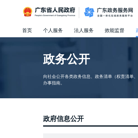
广东省人民政府
首页
个人服务
法人服务
效能监督
信访相关法规
信访常见问题
建言献策
意见征集
信件回复
留言信箱
百姓论坛
政府热线
网上调查
在线访谈
法律服务
领导信箱
政务微博
网络问政
部门信箱
网上举报
我要留言
未加载图片
便民服务
公众监督
政务公开
向社会公开各类政务信息、政务清单（权责清单、
办事指南。
政府信息公开