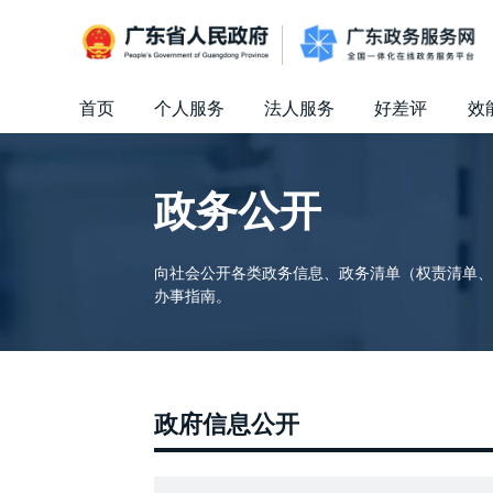
广东省人民政府
首页
个人服务
法人服务
好差评
效
信访相关法规
信访常见问题
建言献策
意见征集
信件回复
留言信箱
百姓论坛
政府热线
网上调查
在线访谈
法律服务
领导信箱
政务微博
网络问政
部门信箱
网上举报
我要留言
未加载图片
便民服务
公众监督
政务公开
向社会公开各类政务信息、政务清单（权责清单、
办事指南。
政府信息公开