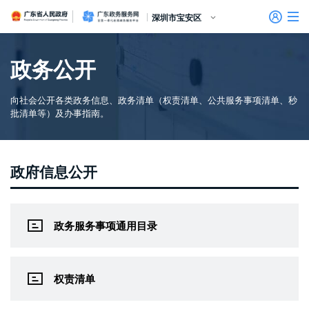
广东省人民政府
广东政务服务网
深圳市宝安区
首页
政务公开
个人服务
向社会公开各类政务信息、政务清单（权责清单、公共服务事项清单、秒
信访相关法规
信访常见问题
建言献策
意见征集
信件回复
留言信箱
百姓论坛
政府热线
网上调查
在线访谈
法律服务
领导信箱
政务微博
网络问政
部门信箱
网上举报
我要留言
未加载图片
便民服务
公众监督
批清单等）及办事指南。
法人服务
主题服务
政府信息公开
好差评
效能监督
政务服务事项通用目录
政务公开
政民互动
权责清单