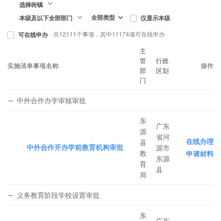
选择街镇
全部类型
仅显示本级
本级及以下全部部门
共12111个事项，其中11174项可在线申办
可在线申办
主
管
行政
实施清单事项名称
操作
部
区划
门
中外合作办学审核审批
东
广东
源
省河
在线办理
县
中外合作开办学前教育机构审批
源市
教
申请材料
东源
育
县
局
义务教育阶段学校设置审批
东
广东