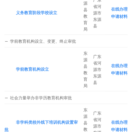
源
省河
在线办理
县
义务教育阶段学校设立
源市
教
申请材料
东源
育
县
局
学前教育机构设立、变更、终止审批
东
广东
源
省河
在线办理
县
学前教育机构设立
源市
教
申请材料
东源
育
县
局
社会力量举办非学历教育机构审批
东
广东
源
省河
非学科类校外线下培训机构设置审
在线办理
县
源市
教
批
申请材料