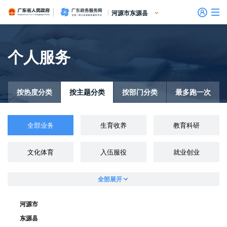
广东省人民政府
广东政务服务网
河源市东源县
首页
个人服务
个人服务
信访相关法规
信访常见问题
建言献策
意见征集
信件回复
留言信箱
百姓论坛
政府热线
网上调查
在线访谈
法律服务
领导信箱
政务微博
网络问政
部门信箱
网上举报
我要留言
未加载图片
便民服务
公众监督
法人服务
按热度分类
按主题分类
按部门分类
最多跑一次
好差评
全部业务
生育收养
教育科研
效能监督
文化体育
入伍服役
就业创业
政务公开
政民互动
全部展开
河源市
东源县