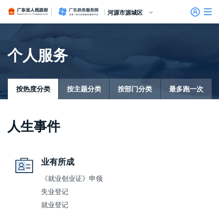
广东省人民政府
广东政务服务网
河源市源城区
首页
个人服务
个人服务
信访相关法规
信访常见问题
建言献策
意见征集
信件回复
留言信箱
百姓论坛
政府热线
网上调查
在线访谈
法律服务
领导信箱
政务微博
网络问政
部门信箱
网上举报
我要留言
未加载图片
便民服务
公众监督
法人服务
按热度分类
按主题分类
按部门分类
最多跑一次
好差评
人生事件
效能监督
政务公开
业有所成
政民互动
《就业创业证》申领
失业登记
就业登记