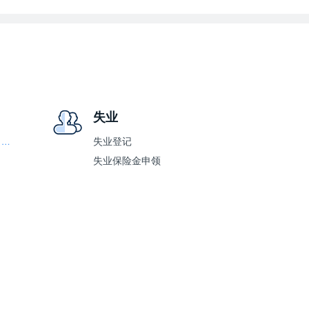
失业
停止发放高龄老人补（津）贴
失业登记
失业保险金申领