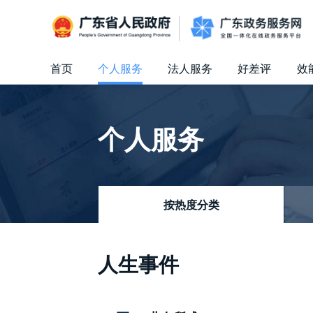
广东省人民政府
首页
个人服务
法人服务
好差评
效
信访相关法规
信访常见问题
建言献策
意见征集
信件回复
留言信箱
百姓论坛
政府热线
网上调查
在线访谈
法律服务
领导信箱
政务微博
网络问政
部门信箱
网上举报
我要留言
未加载图片
便民服务
公众监督
个人服务
按热度分类
人生事件