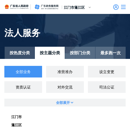
广东省人民政府
广东政务服务网
江门市蓬江区
首页
法人服务
个人服务
信访相关法规
信访常见问题
建言献策
意见征集
信件回复
留言信箱
百姓论坛
政府热线
网上调查
在线访谈
法律服务
领导信箱
政务微博
网络问政
部门信箱
网上举报
我要留言
未加载图片
便民服务
公众监督
法人服务
按热度分类
按主题分类
按部门分类
最多跑一次
好差评
全部业务
准营准办
设立变更
效能监督
资质认证
对外交流
司法公证
政务公开
政民互动
全部展开
江门市
蓬江区