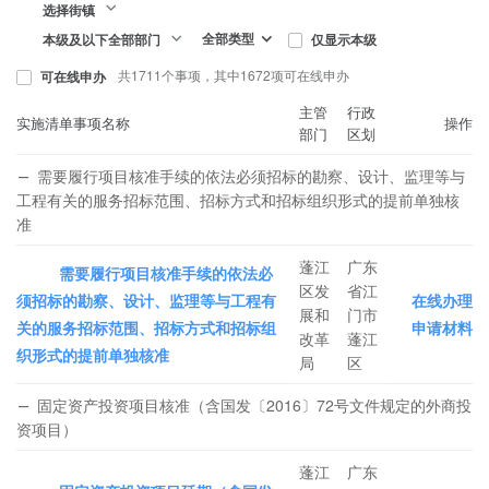
选择街镇
全部类型
仅显示本级
本级及以下全部部门
共1711个事项，其中1672项可在线申办
可在线申办
主管
行政
实施清单事项名称
操作
部门
区划
需要履行项目核准手续的依法必须招标的勘察、设计、监理等与
工程有关的服务招标范围、招标方式和招标组织形式的提前单独核
准
蓬江
广东
需要履行项目核准手续的依法必
区发
省江
须招标的勘察、设计、监理等与工程有
在线办理
展和
门市
关的服务招标范围、招标方式和招标组
申请材料
改革
蓬江
织形式的提前单独核准
局
区
固定资产投资项目核准（含国发〔2016〕72号文件规定的外商投
资项目）
蓬江
广东