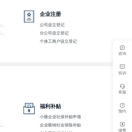
企业注册
银税三方（委托）划缴协议
公司设立登记
人民币银行结算账户开户许可证核发审批事项服务指南
分公司设立登记
个体工商户设立登记
咨询
投诉
客服
福利补贴
预约
小微企业社保补贴申领
生产安全事故应急预案备案
企业吸纳社会保险补贴
缴费