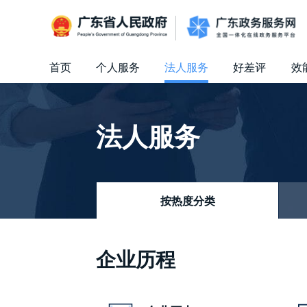
广东省人民政府
首页
个人服务
法人服务
好差评
效
信访相关法规
信访常见问题
建言献策
意见征集
信件回复
留言信箱
百姓论坛
政府热线
网上调查
在线访谈
法律服务
领导信箱
政务微博
网络问政
部门信箱
网上举报
我要留言
未加载图片
便民服务
公众监督
法人服务
按热度分类
企业历程