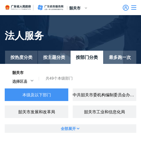
广东省人民政府
广东政务服务网
韶关市
首页
法人服务
个人服务
信访相关法规
信访常见问题
建言献策
意见征集
信件回复
留言信箱
百姓论坛
政府热线
网上调查
在线访谈
法律服务
领导信箱
政务微博
网络问政
部门信箱
网上举报
我要留言
未加载图片
便民服务
公众监督
法人服务
按热度分类
按主题分类
按部门分类
最多跑一次
好差评
韶关市
共49个本级部门
选择区县
效能监督
本级及以下部门
中共韶关市委机构编制委员会办公室
政务公开
政民互动
韶关市发展和改革局
韶关市工业和信息化局
全部展开