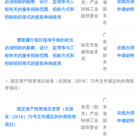
必须招标的勘察、设计、监理等与工
在线办理
关）产业
省
转移工业
韶
程有关的服务招标范围、招标方式和
申请材料
园管委会
关
招标组织形式的提前单独核准
市
广
需要履行项目核准手续的依法
东
韶关市发
必须招标的勘察、设计、监理等与工
在线办理
省
展和改革
韶
程有关的服务招标范围、招标方式和
申请材料
局
关
招标组织形式的提前单独核准
市
固定资产投资项目核准（含国发〔2016〕72号文件规定的外商投
资项目）
广
东莞（韶
东
固定资产投资项目变更（含国
在线办理
关）产业
省
发（2016）72号文件规定的外商投资
转移工业
韶
申请材料
项目）
园管委会
关
市