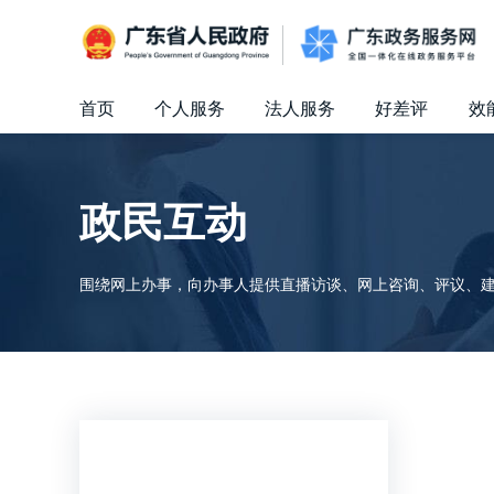
广东省人民政府
首页
个人服务
法人服务
好差评
效
信访相关法规
信访常见问题
建言献策
意见征集
信件回复
留言信箱
百姓论坛
政府热线
网上调查
在线访谈
法律服务
领导信箱
政务微博
网络问政
部门信箱
网上举报
我要留言
未加载图片
便民服务
公众监督
政民互动
围绕网上办事，向办事人提供直播访谈、网上咨询、评议、