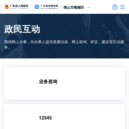
广东省人民政府
广东政务服务网
佛山市顺德区
首页
政民互动
个人服务
围绕网上办事，向办事人提供直播访谈、网上咨询、评议、建议等互动服
信访相关法规
信访常见问题
建言献策
意见征集
信件回复
留言信箱
百姓论坛
政府热线
网上调查
在线访谈
法律服务
领导信箱
政务微博
网络问政
部门信箱
网上举报
我要留言
未加载图片
便民服务
公众监督
务。
法人服务
好差评
效能监督
业务咨询
政务公开
政民互动
12345