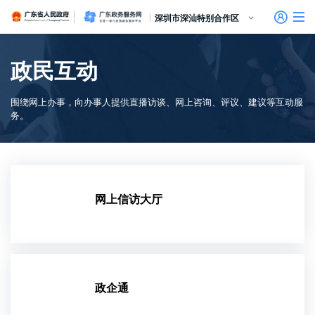
广东省人民政府
广东政务服务网
深圳市深汕特别合作区
首页
政民互动
个人服务
围绕网上办事，向办事人提供直播访谈、网上咨询、评议、建议等互动服
信访相关法规
信访常见问题
建言献策
意见征集
信件回复
留言信箱
百姓论坛
政府热线
网上调查
在线访谈
法律服务
领导信箱
政务微博
网络问政
部门信箱
网上举报
我要留言
未加载图片
便民服务
公众监督
务。
法人服务
主题服务
好差评
网上信访大厅
效能监督
政务公开
政民互动
政企通