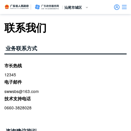
广东省人民政府
广东政务服务网
汕尾市城区
首页
联系我们
个人服务
信访相关法规
信访常见问题
建言献策
意见征集
信件回复
留言信箱
百姓论坛
政府热线
网上调查
在线访谈
法律服务
领导信箱
政务微博
网络问政
部门信箱
网上举报
我要留言
业务联系方式
未加载图片
便民服务
公众监督
法人服务
效能监督
市长热线
12345
政务公开
电子邮件
政民互动
swwsbs@163.com
技术支持电话
0660-3828028