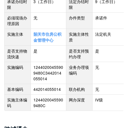
承诺办结时
3
（工作日）
法定办结时
9
（工作日）
限
限
必须现场办
无
办件类型
承诺件
理原因
实施主体
实施主体性
法定机关
韶关市住房公积
质
金管理中心
是否支持物
是
是否支持预
是
流快递
约办理
实施编码
1244020045590
业务办理项
无
9480C3442014
编码
055014
基本编码
442014055014
联办机构
无
实施主体编
1244020045590
网办深度
IV级
码
9480C