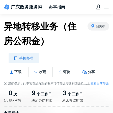
广东政务服务网
办事指南
异地转移业务（住
韶关市
房公积金）
信访相关法规
信访常见问题
建言献策
意见征集
信件回复
留言信箱
百姓论坛
政府热线
网上调查
在线访谈
法律服务
领导信箱
政务微博
网络问政
部门信箱
网上举报
我要留言
未加载图片
便民服务
公众监督
手机办理
下载
收藏
评价
分享
温馨提示：此事项在线办理的账户可信等级需达到四级及以上
查看当前等级
0
9
3
次
个 工作日
个 工作日
到现场次数
法定办结时限
承诺办结时限
办理形式