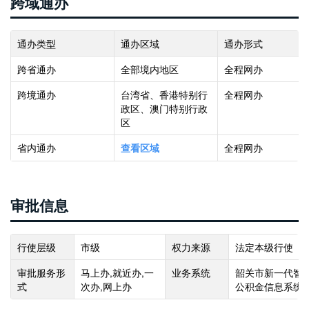
跨域通办
通办类型
通办区域
通办形式
跨省通办
全部境内地区
全程网办
跨境通办
台湾省、香港特别行
全程网办
政区、澳门特别行政
区
省内通办
全程网办
查看区域
审批信息
行使层级
市级
权力来源
法定本级行使
审批服务形
马上办,就近办,一
业务系统
韶关市新一代智
式
次办,网上办
公积金信息系统