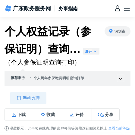
广东政务服务网
办事指南
个人权益记录（参
深圳市
保证明）查询…
信访相关法规
信访常见问题
建言献策
意见征集
信件回复
留言信箱
百姓论坛
政府热线
网上调查
在线访谈
法律服务
领导信箱
政务微博
网络问政
部门信箱
网上举报
我要留言
未加载图片
便民服务
公众监督
展开
（个人参保证明查询打印）
推荐服务
个人历年参保缴费明细查询打印
个人权益单查询打印
手机办理
下载
收藏
评价
分享
温馨提示：此事项在线办理的账户可信等级需达到四级及以上
查看当前等级