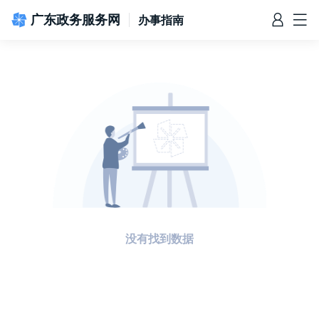
广东政务服务网
办事指南
信访相关法规
信访常见问题
建言献策
意见征集
信件回复
留言信箱
百姓论坛
政府热线
网上调查
在线访谈
法律服务
领导信箱
政务微博
网络问政
部门信箱
网上举报
我要留言
未加载图片
便民服务
公众监督
没有找到数据