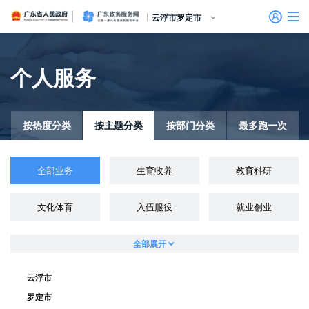
广东省人民政府
广东政务服务网
云浮市罗定市
首页
个人服务
个人服务
信访相关法规
信访常见问题
建言献策
意见征集
信件回复
留言信箱
百姓论坛
政府热线
网上调查
在线访谈
法律服务
领导信箱
政务微博
网络问政
部门信箱
网上举报
我要留言
未加载图片
便民服务
公众监督
法人服务
按热度分类
按主题分类
按部门分类
最多跑一次
好差评
全部业务
生育收养
教育科研
效能监督
文化体育
入伍服役
就业创业
政务公开
政民互动
全部展开
云浮市
罗定市