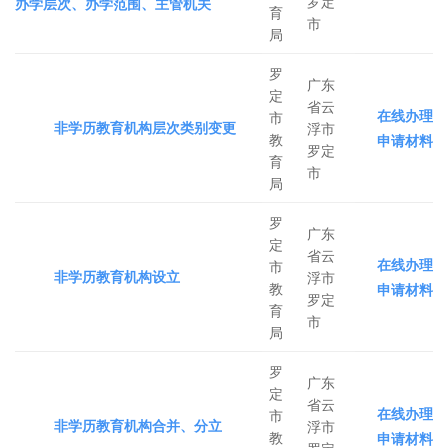
罗定
办学层次、办学范围、主管机关
育
市
局
罗
广东
定
省云
在线办理
市
非学历教育机构层次类别变更
浮市
教
申请材料
罗定
育
市
局
罗
广东
定
省云
在线办理
市
非学历教育机构设立
浮市
教
申请材料
罗定
育
市
局
罗
广东
定
省云
在线办理
市
非学历教育机构合并、分立
浮市
教
申请材料
罗定