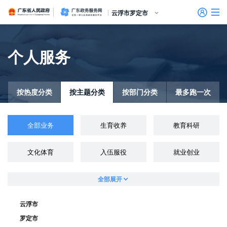
广东省人民政府
广东政务服务网
云浮市罗定市
首页
个人服务
个人服务
信访相关法规
信访常见问题
建言献策
意见征集
信件回复
留言信箱
百姓论坛
政府热线
网上调查
在线访谈
法律服务
领导信箱
政务微博
网络问政
部门信箱
网上举报
我要留言
未加载图片
便民服务
公众监督
法人服务
按热度分类
按主题分类
按部门分类
最多跑一次
好差评
全部业务
生育收养
教育科研
效能监督
文化体育
入伍服役
就业创业
政务公开
政民互动
全部展开
云浮市
罗定市