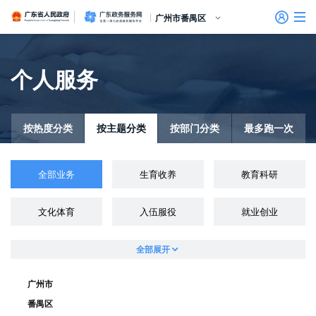
广东省人民政府
广东政务服务网
广州市番禺区
首页
个人服务
个人服务
信访相关法规
信访常见问题
建言献策
意见征集
信件回复
留言信箱
百姓论坛
政府热线
网上调查
在线访谈
法律服务
领导信箱
政务微博
网络问政
部门信箱
网上举报
我要留言
未加载图片
便民服务
公众监督
法人服务
按热度分类
按主题分类
按部门分类
最多跑一次
好差评
全部业务
生育收养
教育科研
效能监督
文化体育
入伍服役
就业创业
政务公开
政民互动
全部展开
广州市
番禺区