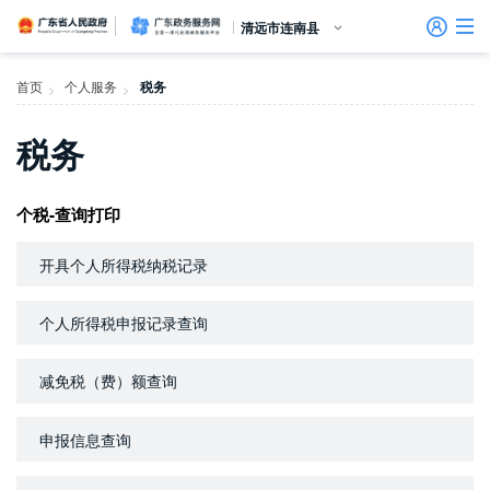
广东省人民政府
广东政务服务网
清远市连南县
首页
首页
个人服务
税务
>
>
个人服务
税务
信访相关法规
信访常见问题
建言献策
意见征集
信件回复
留言信箱
百姓论坛
政府热线
网上调查
在线访谈
法律服务
领导信箱
政务微博
网络问政
部门信箱
网上举报
我要留言
未加载图片
便民服务
公众监督
法人服务
个税-查询打印
好差评
开具个人所得税纳税记录
效能监督
个人所得税申报记录查询
政务公开
减免税（费）额查询
政民互动
申报信息查询