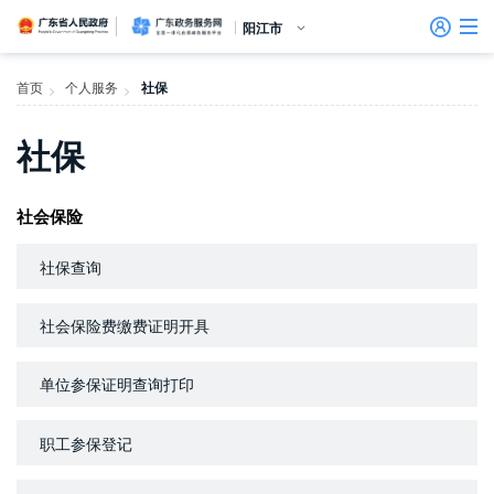
广东省人民政府
广东政务服务网
阳江市
首页
首页
个人服务
社保
>
>
个人服务
社保
信访相关法规
信访常见问题
建言献策
意见征集
信件回复
留言信箱
百姓论坛
政府热线
网上调查
在线访谈
法律服务
领导信箱
政务微博
网络问政
部门信箱
网上举报
我要留言
未加载图片
便民服务
公众监督
法人服务
社会保险
好差评
社保查询
效能监督
社会保险费缴费证明开具
政务公开
单位参保证明查询打印
政民互动
职工参保登记