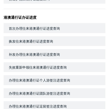
港澳通行证办证进度
首次办理往来港澳通行证进度查询
换发往来港澳通行证进度查询
补发办理往来港澳通行证进度查询
失效重新申领往来港澳通行证进度查询
办理往来港澳通行证个人游签注进度查询
办理往来港澳通行证团队游签注进度查询
办理往来港澳通行证逗留签注进度查询