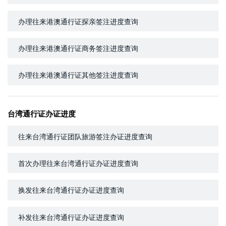
办理往来港澳通行证探亲签注进度查询
办理往来港澳通行证商务签注进度查询
办理往来港澳通行证其他签注进度查询
台湾通行证办证进度
往来台湾通行证团队旅游签注办证进度查询
首次办理往来台湾通行证办证进度查询
换发往来台湾通行证办证进度查询
补发往来台湾通行证办证进度查询