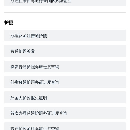
办理往来台湾通行证团队旅游签注
护照
办理及加注普通护照
普通护照签发
换发普通护照办证进度查询
补发普通护照办证进度查询
外国人护照报失证明
首次办理普通护照办证进度查询
普通护照加注办证进度查询