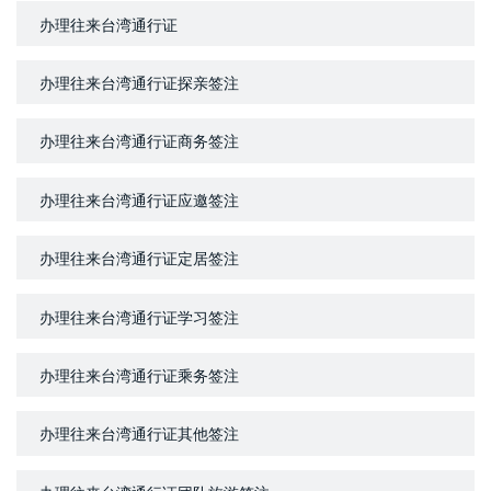
办理往来台湾通行证
办理往来台湾通行证探亲签注
办理往来台湾通行证商务签注
办理往来台湾通行证应邀签注
办理往来台湾通行证定居签注
办理往来台湾通行证学习签注
办理往来台湾通行证乘务签注
办理往来台湾通行证其他签注