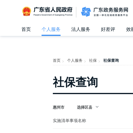
广东省人民政府
首页
个人服务
法人服务
好差评
效
信访相关法规
信访常见问题
建言献策
意见征集
信件回复
留言信箱
百姓论坛
政府热线
网上调查
在线访谈
法律服务
领导信箱
政务微博
网络问政
部门信箱
网上举报
我要留言
未加载图片
便民服务
公众监督
首页
个人服务
社保
社保查询
>
>
>
社保查询
选择区县
惠州市
实施清单事项名称