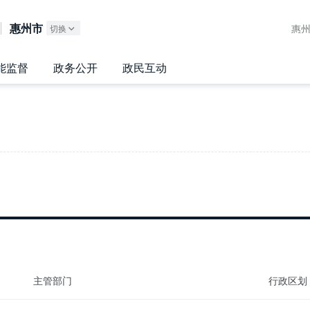
广东政务服务网
惠州市
惠
切换
能监督
政务公开
政民互动
主管部门
行政区划