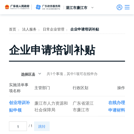
广东省人民政府
广东政务服务网
湛江市廉江市
首页
首页
法人服务
日常企业管理
企业申请培训补贴
>
>
>
个人服务
企业申请培训补贴
信访相关法规
信访常见问题
建言献策
意见征集
信件回复
留言信箱
百姓论坛
政府热线
网上调查
在线访谈
法律服务
领导信箱
政务微博
网络问政
部门信箱
网上举报
我要留言
未加载图片
便民服务
公众监督
法人服务
好差评
共1个事项，其中1项可在线申办
选择区县
效能监督
实施清单事
主管部门
行政区划
操作
项名称
政务公开
创业培训补
在线办理
廉江市人力资源和
广东省湛江
政民互动
社会保障局
市廉江市
贴申领
申请材料
/ 1
跳转