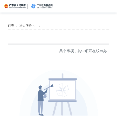
广东省人民政府
广东政务服务网
首页
首页
法人服务
>
>
>
个人服务
信访相关法规
信访常见问题
建言献策
意见征集
信件回复
留言信箱
百姓论坛
政府热线
网上调查
在线访谈
法律服务
领导信箱
政务微博
网络问政
部门信箱
网上举报
我要留言
未加载图片
便民服务
公众监督
法人服务
共个事项，其中项可在线申办
好差评
效能监督
政务公开
政民互动