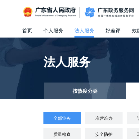
广东省人民政府
首页
个人服务
法人服务
好差评
效
信访相关法规
信访常见问题
建言献策
意见征集
信件回复
留言信箱
百姓论坛
政府热线
网上调查
在线访谈
法律服务
领导信箱
政务微博
网络问政
部门信箱
网上举报
我要留言
未加载图片
便民服务
公众监督
法人服务
按热度分类
全部业务
准营准办
质量检查
安全防护