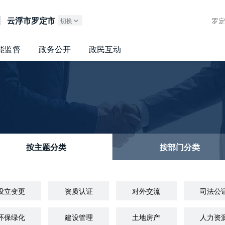
广东政务服务网
云浮市罗定市
罗
切换
能监督
政务公开
政民互动
按主题分类
按部门分类
设立变更
资质认证
对外交流
司法公
环保绿化
建设管理
土地房产
人力资