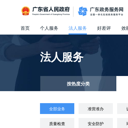
广东省人民政府
首页
个人服务
法人服务
好差评
效
信访相关法规
信访常见问题
建言献策
意见征集
信件回复
留言信箱
百姓论坛
政府热线
网上调查
在线访谈
法律服务
领导信箱
政务微博
网络问政
部门信箱
网上举报
我要留言
未加载图片
便民服务
公众监督
法人服务
按热度分类
全部业务
准营准办
质量检查
安全防护