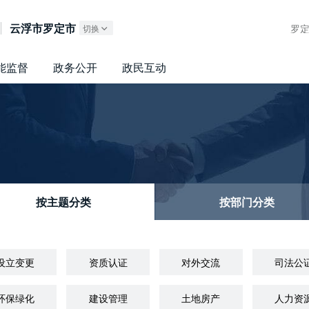
广东政务服务网
云浮市罗定市
罗
切换
能监督
政务公开
政民互动
按主题分类
按部门分类
设立变更
资质认证
对外交流
司法公
环保绿化
建设管理
土地房产
人力资