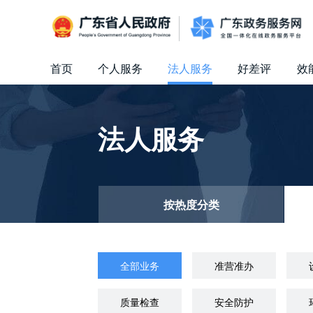
广东省人民政府
首页
个人服务
法人服务
好差评
效
信访相关法规
信访常见问题
建言献策
意见征集
信件回复
留言信箱
百姓论坛
政府热线
网上调查
在线访谈
法律服务
领导信箱
政务微博
网络问政
部门信箱
网上举报
我要留言
未加载图片
便民服务
公众监督
法人服务
按热度分类
全部业务
准营准办
质量检查
安全防护