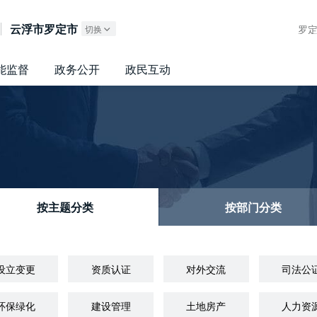
广东政务服务网
云浮市罗定市
罗
切换
能监督
政务公开
政民互动
按主题分类
按部门分类
设立变更
资质认证
对外交流
司法公
环保绿化
建设管理
土地房产
人力资