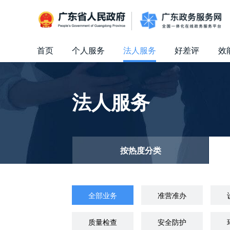
广东省人民政府
首页
个人服务
法人服务
好差评
效
信访相关法规
信访常见问题
建言献策
意见征集
信件回复
留言信箱
百姓论坛
政府热线
网上调查
在线访谈
法律服务
领导信箱
政务微博
网络问政
部门信箱
网上举报
我要留言
未加载图片
便民服务
公众监督
法人服务
按热度分类
全部业务
准营准办
质量检查
安全防护