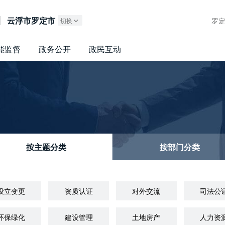
广东政务服务网
云浮市罗定市
罗
切换
能监督
政务公开
政民互动
按主题分类
按部门分类
设立变更
资质认证
对外交流
司法公
环保绿化
建设管理
土地房产
人力资