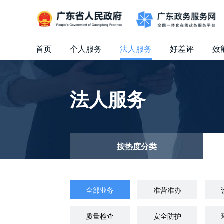
广东省人民政府
首页
个人服务
法人服务
好差评
效
信访相关法规
信访常见问题
建言献策
意见征集
信件回复
留言信箱
百姓论坛
政府热线
网上调查
在线访谈
法律服务
领导信箱
政务微博
网络问政
部门信箱
网上举报
我要留言
未加载图片
便民服务
公众监督
法人服务
按热度分类
全部业务
准营准办
质量检查
安全防护