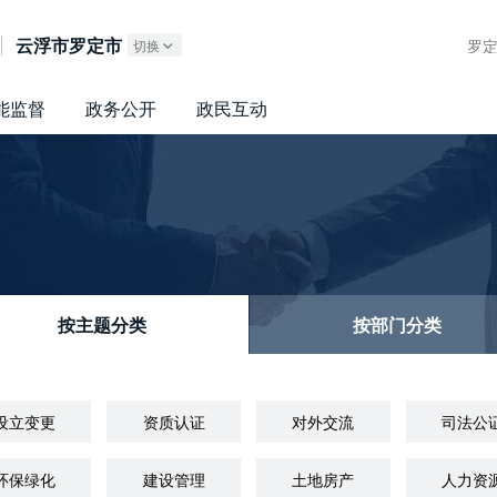
广东政务服务网
云浮市罗定市
罗
切换
能监督
政务公开
政民互动
按主题分类
按部门分类
设立变更
资质认证
对外交流
司法公
环保绿化
建设管理
土地房产
人力资