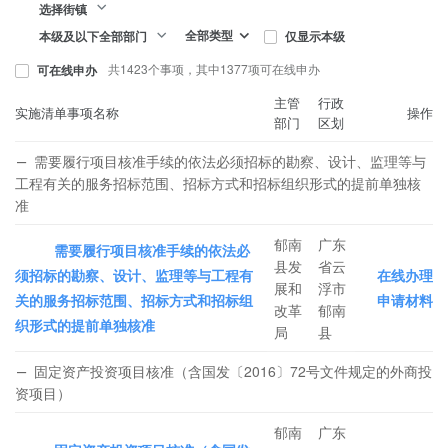
选择街镇
全部类型
仅显示本级
本级及以下全部部门
共1423个事项，其中1377项可在线申办
可在线申办
主管
行政
实施清单事项名称
操作
部门
区划
需要履行项目核准手续的依法必须招标的勘察、设计、监理等与
工程有关的服务招标范围、招标方式和招标组织形式的提前单独核
准
郁南
广东
需要履行项目核准手续的依法必
县发
省云
须招标的勘察、设计、监理等与工程有
在线办理
展和
浮市
关的服务招标范围、招标方式和招标组
申请材料
改革
郁南
织形式的提前单独核准
局
县
固定资产投资项目核准（含国发〔2016〕72号文件规定的外商投
资项目）
郁南
广东