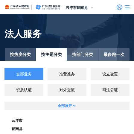
广东省人民政府
广东政务服务网
云浮市郁南县
首页
法人服务
个人服务
信访相关法规
信访常见问题
建言献策
意见征集
信件回复
留言信箱
百姓论坛
政府热线
网上调查
在线访谈
法律服务
领导信箱
政务微博
网络问政
部门信箱
网上举报
我要留言
未加载图片
便民服务
公众监督
法人服务
按热度分类
按主题分类
按部门分类
最多跑一次
好差评
全部业务
准营准办
设立变更
效能监督
资质认证
对外交流
司法公证
政务公开
政民互动
全部展开
云浮市
郁南县