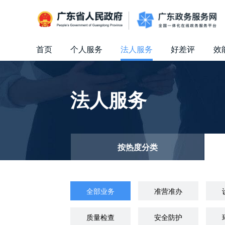
广东省人民政府
首页
个人服务
法人服务
好差评
效
信访相关法规
信访常见问题
建言献策
意见征集
信件回复
留言信箱
百姓论坛
政府热线
网上调查
在线访谈
法律服务
领导信箱
政务微博
网络问政
部门信箱
网上举报
我要留言
未加载图片
便民服务
公众监督
法人服务
按热度分类
全部业务
准营准办
质量检查
安全防护