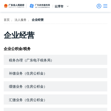
广东省人民政府
广东政务服务网
云浮市
首页
首页
法人服务
企业经营
>
>
个人服务
企业经营
信访相关法规
信访常见问题
建言献策
意见征集
信件回复
留言信箱
百姓论坛
政府热线
网上调查
在线访谈
法律服务
领导信箱
政务微博
网络问政
部门信箱
网上举报
我要留言
未加载图片
便民服务
公众监督
法人服务
企业公积金/税务
好差评
税务办理（广东电子税务局）
效能监督
补缴业务（住房公积金）
政务公开
缓缴业务（住房公积金）
政民互动
汇缴业务（住房公积金）