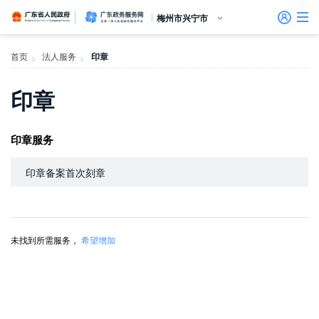
广东省人民政府
广东政务服务网
梅州市兴宁市
首页
首页
法人服务
印章
>
>
个人服务
印章
信访相关法规
信访常见问题
建言献策
意见征集
信件回复
留言信箱
百姓论坛
政府热线
网上调查
在线访谈
法律服务
领导信箱
政务微博
网络问政
部门信箱
网上举报
我要留言
未加载图片
便民服务
公众监督
法人服务
印章服务
好差评
印章备案首次刻章
效能监督
政务公开
未找到所需服务，
希望增加
政民互动