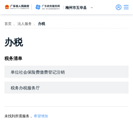
广东省人民政府
广东政务服务网
梅州市五华县
首页
首页
法人服务
办税
>
>
个人服务
办税
信访相关法规
信访常见问题
建言献策
意见征集
信件回复
留言信箱
百姓论坛
政府热线
网上调查
在线访谈
法律服务
领导信箱
政务微博
网络问政
部门信箱
网上举报
我要留言
未加载图片
便民服务
公众监督
法人服务
税务清单
好差评
单位社会保险费缴费登记注销
效能监督
税务办税服务厅
政务公开
政民互动
未找到所需服务，
希望增加