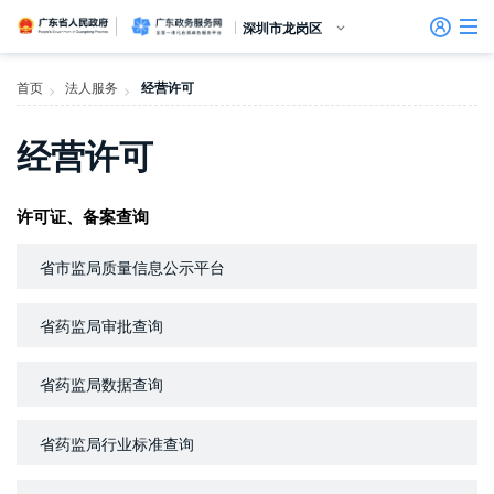
广东省人民政府
广东政务服务网
深圳市龙岗区
首页
首页
法人服务
经营许可
>
>
个人服务
经营许可
信访相关法规
信访常见问题
建言献策
意见征集
信件回复
留言信箱
百姓论坛
政府热线
网上调查
在线访谈
法律服务
领导信箱
政务微博
网络问政
部门信箱
网上举报
我要留言
未加载图片
便民服务
公众监督
法人服务
许可证、备案查询
主题服务
省市监局质量信息公示平台
好差评
省药监局审批查询
效能监督
省药监局数据查询
政务公开
政民互动
省药监局行业标准查询