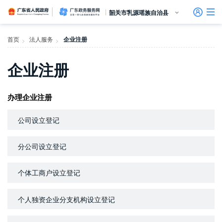
广东省人民政府
广东政务服务网
韶关市乳源瑶族自治县
首页
首页
法人服务
企业注册
>
>
个人服务
企业注册
信访相关法规
信访常见问题
建言献策
意见征集
信件回复
留言信箱
百姓论坛
政府热线
网上调查
在线访谈
法律服务
领导信箱
政务微博
网络问政
部门信箱
网上举报
我要留言
未加载图片
便民服务
公众监督
法人服务
办理企业注册
好差评
公司设立登记
效能监督
分公司设立登记
政务公开
个体工商户设立登记
政民互动
个人独资企业分支机构设立登记