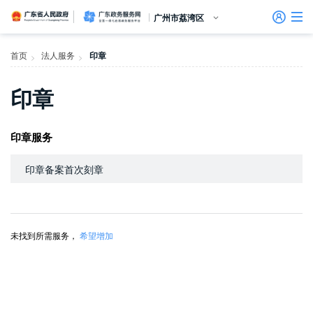
广东省人民政府
广东政务服务网
广州市荔湾区
首页
首页
法人服务
印章
>
>
个人服务
印章
信访相关法规
信访常见问题
建言献策
意见征集
信件回复
留言信箱
百姓论坛
政府热线
网上调查
在线访谈
法律服务
领导信箱
政务微博
网络问政
部门信箱
网上举报
我要留言
未加载图片
便民服务
公众监督
法人服务
印章服务
效能监督
印章备案首次刻章
政务公开
未找到所需服务，
希望增加