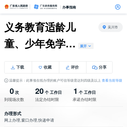
广东省人民政府
广东政务服务网
办事指南
义务教育适龄儿
吴川市
童、少年免学…
信访相关法规
信访常见问题
建言献策
意见征集
信件回复
留言信箱
百姓论坛
政府热线
网上调查
在线访谈
法律服务
领导信箱
政务微博
网络问政
部门信箱
网上举报
我要留言
未加载图片
便民服务
公众监督
展开
下载
收藏
评价
分享
温馨提示：此事项在线办理的账户可信等级需达到四级及以上
查看当前等级
0
20
1
次
个 工作日
个 工作日
到现场次数
法定办结时限
承诺办结时限
办理形式
网上办理,窗口办理,快递申请