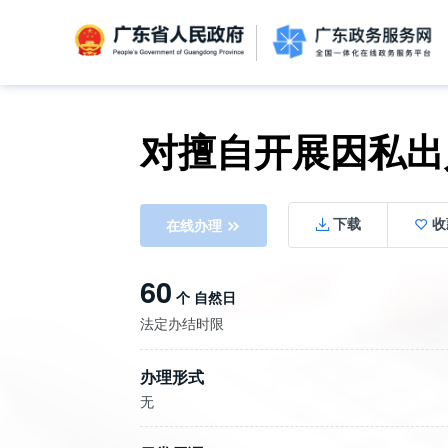
广东省人民政府
对擅自开展因私出
信访相关法规
信访常见问题
建言献策
意见征集
信件回复
留言信箱
百姓论坛
政府热线
网上调查
在线访谈
法律服务
领导信箱
政务微博
网络问政
部门信箱
网上举报
我要留言
未加载图片
便民服务
公众监督
在线办理
下载
收
60
个 自然日
法定办结时限
办理形式
无