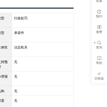
客服
预约
类型
行政处罚
缴费
类型
承诺件
主体性
法定机关
查询
支持预
无
帮助
理
办理项
无
切新版
机构
无
深度
无