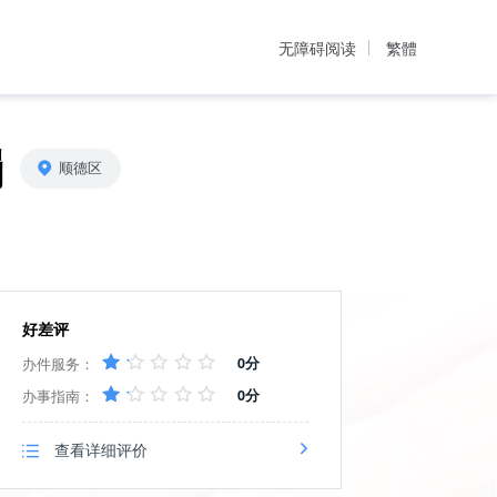
无障碍阅读
繁體
罚
顺德区
好差评
办件服务：
0分
办事指南：
0分
查看详细评价