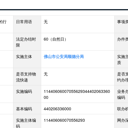
的行
日常用语
无
事项
法定办结时
60
（自然日）
办件
限
实施主体
实施
佛山市公安局顺德分局
质
是否支持物
无
是否
流快递
约办
实施编码
11440606007055629344402063360
业务
00
编码
基本编码
440206336000
联办
实施主体编
114406060070556293
网办
码