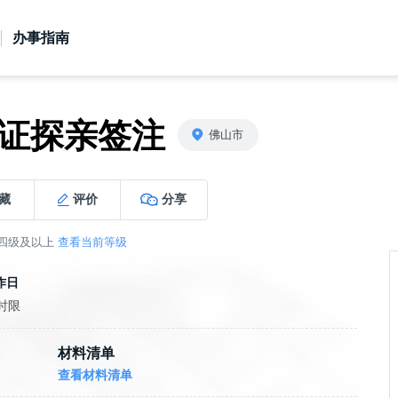
广东政务服务网
办事指南
证探亲签注
佛山市
藏
评价
分享
四级及以上
查看当前等级
作日
时限
材料清单
查看材料清单