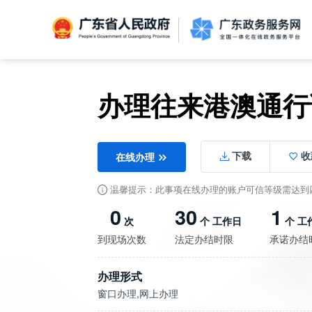
广东省人民政府
办理往来港澳通行
信访相关法规
信访常见问题
建言献策
意见征集
信件回复
留言信箱
百姓论坛
政府热线
网上调查
在线访谈
法律服务
领导信箱
政务微博
网络问政
部门信箱
网上举报
我要留言
未加载图片
便民服务
公众监督
在线办理
下载
收
温馨提示：此事项在线办理的账户可信等级需达到
0
30
1
次
个 工作日
个 工
到现场次数
法定办结时限
承诺办结
办理形式
窗口办理,网上办理