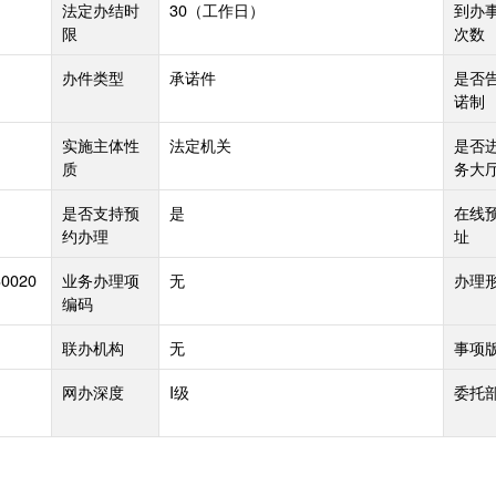
法定办结时
30
（工作日）
到办
限
次数
办件类型
承诺件
是否
诺制
实施主体性
法定机关
是否
质
务大
是否支持预
是
在线
约办理
址
30020
业务办理项
无
办理
编码
联办机构
无
事项
网办深度
I级
委托