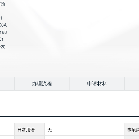
前预
1
K6A
168
K1
丹友
办理流程
申请材料
日常用语
无
事项