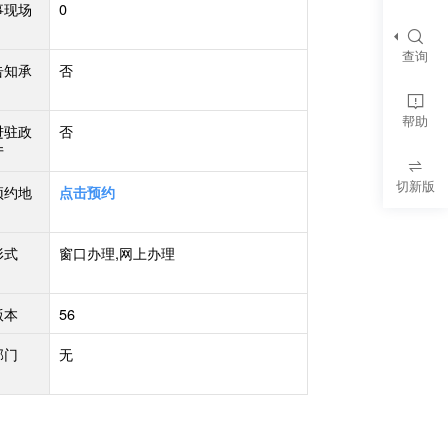
事现场
0
查询
告知承
否
帮助
进驻政
否
厅
切新版
预约地
点击预约
形式
窗口办理,网上办理
版本
56
部门
无