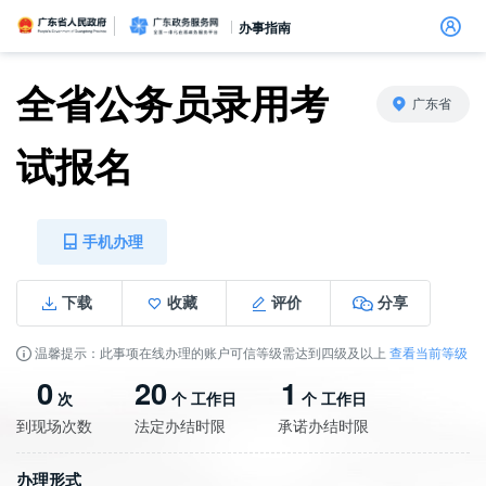
广东省人民政府
广东政务服务网
办事指南
全省公务员录用考
广东省
试报名
信访相关法规
信访常见问题
建言献策
意见征集
信件回复
留言信箱
百姓论坛
政府热线
网上调查
在线访谈
法律服务
领导信箱
政务微博
网络问政
部门信箱
网上举报
我要留言
未加载图片
便民服务
公众监督
手机办理
下载
收藏
评价
分享
温馨提示：此事项在线办理的账户可信等级需达到四级及以上
查看当前等级
0
20
1
次
个 工作日
个 工作日
到现场次数
法定办结时限
承诺办结时限
办理形式