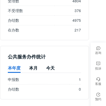
受理数
4804
不受理数
376
办结数
4975
在办数
217
咨询
公共服务办件统计
本年度
本月
今天
投诉
申报数
1
客服
办结数
0
预约