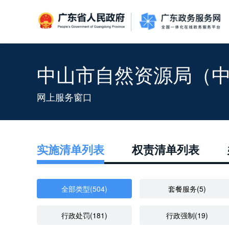
广东省人民政府
中山市自然资源局（
信访相关法规
信访常见问题
建言献策
意见征集
信件回复
留言信箱
百姓论坛
政府热线
网上调查
在线访谈
法律服务
领导信箱
政务微博
网络问政
部门信箱
网上举报
我要留言
未加载图片
便民服务
公众监督
网上服务窗口
实施清单列表
权责清单列表
全部类型(504)
套餐服务(5)
行政处罚(181)
行政强制(19)