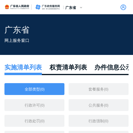
广东省人民政府
广东政务服务网
广东省
广东省
网上服务窗口
信访相关法规
信访常见问题
建言献策
意见征集
信件回复
留言信箱
百姓论坛
政府热线
网上调查
在线访谈
法律服务
领导信箱
政务微博
网络问政
部门信箱
网上举报
我要留言
未加载图片
便民服务
公众监督
实施清单列表
权责清单列表
办件信息公示
全部类型(0)
套餐服务(0)
行政许可(0)
公共服务(0)
行政处罚(0)
行政强制(0)