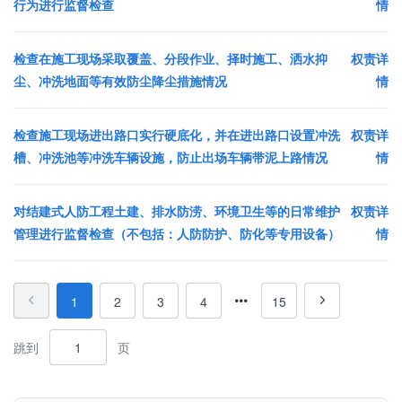
行为进行监督检查
情
检查在施工现场采取覆盖、分段作业、择时施工、洒水抑
权责详
尘、冲洗地面等有效防尘降尘措施情况
情
检查施工现场进出路口实行硬底化，并在进出路口设置冲洗
权责详
槽、冲洗池等冲洗车辆设施，防止出场车辆带泥上路情况
情
对结建式人防工程土建、排水防涝、环境卫生等的日常维护
权责详
管理进行监督检查（不包括：人防防护、防化等专用设备）
情
1
2
3
4
15
跳到
页