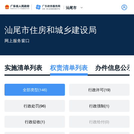
广东省人民政府
广东政务服务网
汕尾市
汕尾市住房和城乡建设局
网上服务窗口
信访相关法规
信访常见问题
建言献策
意见征集
信件回复
留言信箱
百姓论坛
政府热线
网上调查
在线访谈
法律服务
领导信箱
政务微博
网络问政
部门信箱
网上举报
我要留言
未加载图片
便民服务
公众监督
实施清单列表
权责清单列表
办件信息公示
全部类型(146)
行政许可(19)
行政处罚(96)
行政强制(1)
行政征收(1)
行政给付(0)